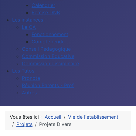
Calendrier
Remise DNB
Les instances
Le CA
Fonctionnement
Compte rendu
Conseil Pédagogique
Commission Educative
Commission disciplinaire
Les Tutos
Pronote
Réunion Parents - Prof
Autres
Vous êtes ici :
Accueil
Vie de l'établissement
Projets
Projets Divers