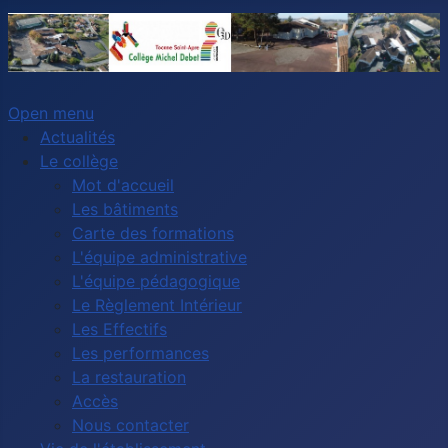
Open menu
Actualités
Le collège
Mot d'accueil
Les bâtiments
Carte des formations
L'équipe administrative
L'équipe pédagogique
Le Règlement Intérieur
Les Effectifs
Les performances
La restauration
Accès
Nous contacter