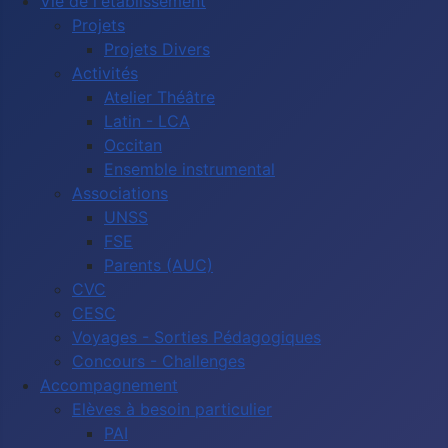
Vie de l'établissement
Projets
Projets Divers
Activités
Atelier Théâtre
Latin - LCA
Occitan
Ensemble instrumental
Associations
UNSS
FSE
Parents (AUC)
CVC
CESC
Voyages - Sorties Pédagogiques
Concours - Challenges
Accompagnement
Elèves à besoin particulier
PAI