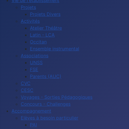
Vie de l'établissement
Projets
Projets Divers
Activités
Atelier Théâtre
Latin - LCA
Occitan
Ensemble instrumental
Associations
UNSS
FSE
Parents (AUC)
CVC
CESC
Voyages - Sorties Pédagogiques
Concours - Challenges
Accompagnement
Elèves à besoin particulier
PAI