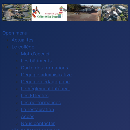
Open menu
Actualités
Le collège
Mot d'accueil
Les bâtiments
Carte des formations
L'équipe administrative
L'équipe pédagogique
Le Règlement Intérieur
Les Effectifs
Les performances
La restauration
Accès
Nous contacter