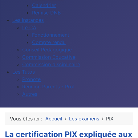
Calendrier
Remise DNB
Les instances
Le CA
Fonctionnement
Compte rendu
Conseil Pédagogique
Commission Educative
Commission disciplinaire
Les Tutos
Pronote
Réunion Parents - Prof
Autres
Vous êtes ici :
Accueil
Les examens
PIX
La certification PIX expliquée aux