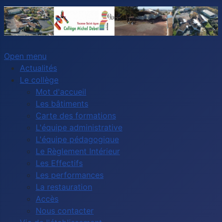
Open menu
Actualités
Le collège
Mot d'accueil
Les bâtiments
Carte des formations
L'équipe administrative
L'équipe pédagogique
Le Règlement Intérieur
Les Effectifs
Les performances
La restauration
Accès
Nous contacter