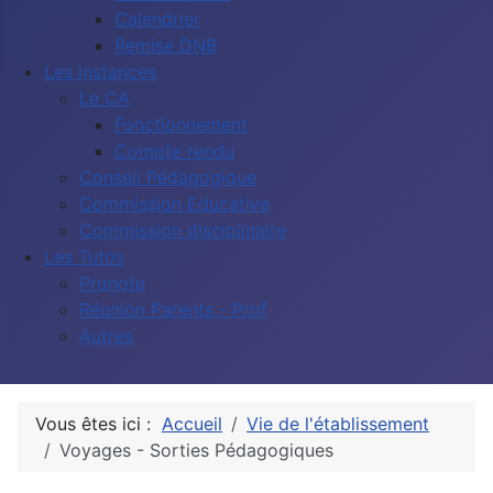
Calendrier
Remise DNB
Les instances
Le CA
Fonctionnement
Compte rendu
Conseil Pédagogique
Commission Educative
Commission disciplinaire
Les Tutos
Pronote
Réunion Parents - Prof
Autres
Vous êtes ici :
Accueil
Vie de l'établissement
Voyages - Sorties Pédagogiques