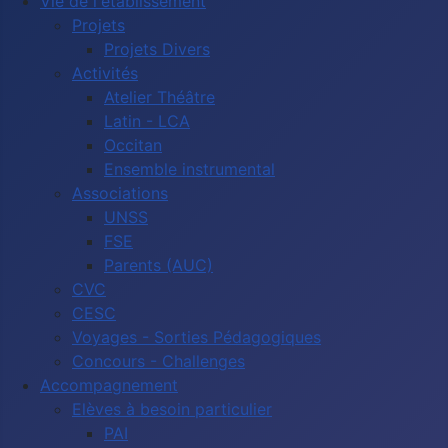
Vie de l'établissement
Projets
Projets Divers
Activités
Atelier Théâtre
Latin - LCA
Occitan
Ensemble instrumental
Associations
UNSS
FSE
Parents (AUC)
CVC
CESC
Voyages - Sorties Pédagogiques
Concours - Challenges
Accompagnement
Elèves à besoin particulier
PAI