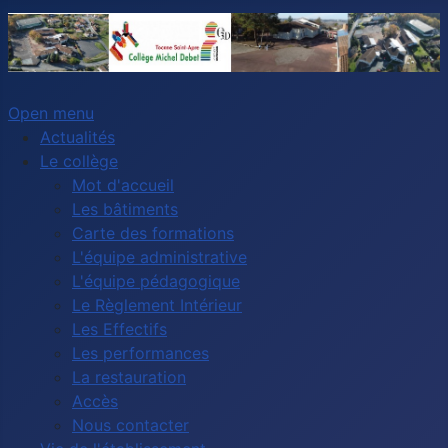
Open menu
Actualités
Le collège
Mot d'accueil
Les bâtiments
Carte des formations
L'équipe administrative
L'équipe pédagogique
Le Règlement Intérieur
Les Effectifs
Les performances
La restauration
Accès
Nous contacter