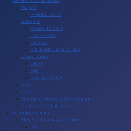
Vie de l'établissement
Projets
Projets Divers
Activités
Atelier Théâtre
Latin - LCA
Occitan
Ensemble instrumental
Associations
UNSS
FSE
Parents (AUC)
CVC
CESC
Voyages - Sorties Pédagogiques
Concours - Challenges
Accompagnement
Elèves à besoin particulier
PAI