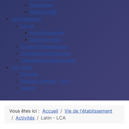
Calendrier
Remise DNB
Les instances
Le CA
Fonctionnement
Compte rendu
Conseil Pédagogique
Commission Educative
Commission disciplinaire
Les Tutos
Pronote
Réunion Parents - Prof
Autres
Vous êtes ici :
Accueil
Vie de l'établissement
Activités
Latin - LCA