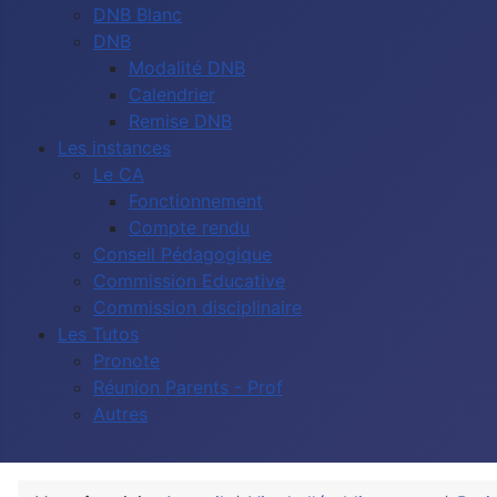
DNB Blanc
DNB
Modalité DNB
Calendrier
Remise DNB
Les instances
Le CA
Fonctionnement
Compte rendu
Conseil Pédagogique
Commission Educative
Commission disciplinaire
Les Tutos
Pronote
Réunion Parents - Prof
Autres