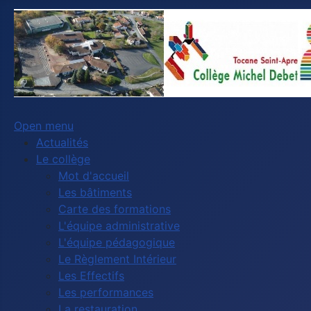
Open menu
Actualités
Le collège
Mot d'accueil
Les bâtiments
Carte des formations
L'équipe administrative
L'équipe pédagogique
Le Règlement Intérieur
Les Effectifs
Les performances
La restauration