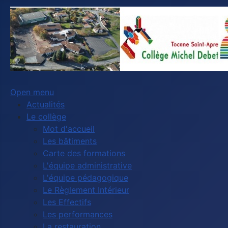
Open menu
Actualités
Le collège
Mot d'accueil
Les bâtiments
Carte des formations
L'équipe administrative
L'équipe pédagogique
Le Règlement Intérieur
Les Effectifs
Les performances
La restauration