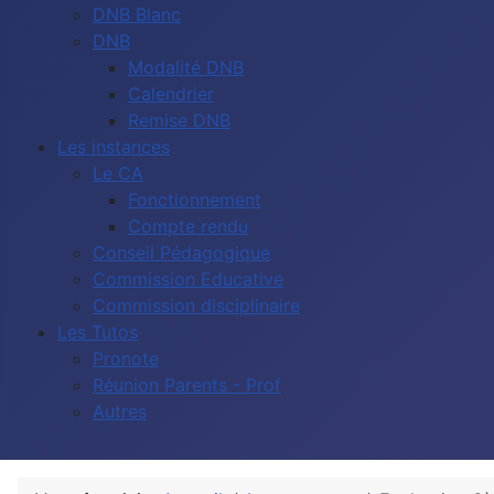
DNB Blanc
DNB
Modalité DNB
Calendrier
Remise DNB
Les instances
Le CA
Fonctionnement
Compte rendu
Conseil Pédagogique
Commission Educative
Commission disciplinaire
Les Tutos
Pronote
Réunion Parents - Prof
Autres