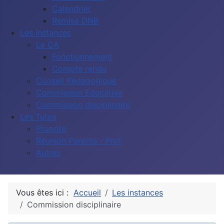
Calendrier
Remise DNB
Les instances
Le CA
Fonctionnement
Compte rendu
Conseil Pédagogique
Commission Educative
Commission disciplinaire
Les Tutos
Pronote
Réunion Parents - Prof
Autres
Vous êtes ici :
Accueil
Les instances
Commission disciplinaire