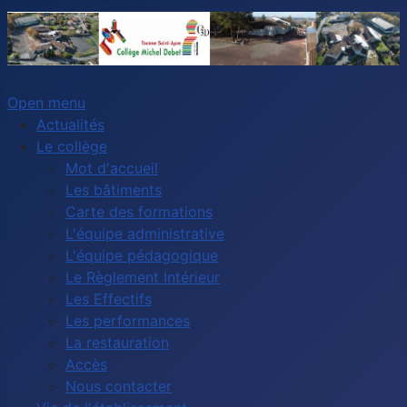
Open menu
Actualités
Le collège
Mot d'accueil
Les bâtiments
Carte des formations
L'équipe administrative
L'équipe pédagogique
Le Règlement Intérieur
Les Effectifs
Les performances
La restauration
Accès
Nous contacter