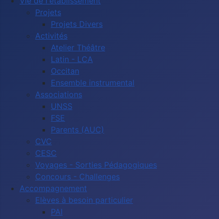
Vie de l'établissement
Projets
Projets Divers
Activités
Atelier Théâtre
Latin - LCA
Occitan
Ensemble instrumental
Associations
UNSS
FSE
Parents (AUC)
CVC
CESC
Voyages - Sorties Pédagogiques
Concours - Challenges
Accompagnement
Elèves à besoin particulier
PAI