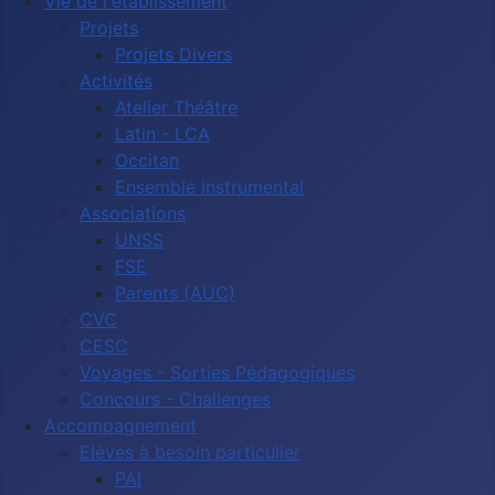
Vie de l'établissement
Projets
Projets Divers
Activités
Atelier Théâtre
Latin - LCA
Occitan
Ensemble instrumental
Associations
UNSS
FSE
Parents (AUC)
CVC
CESC
Voyages - Sorties Pédagogiques
Concours - Challenges
Accompagnement
Elèves à besoin particulier
PAI