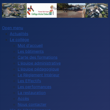
Open menu
Actualités
Le collège
Mot d'accueil
Les bâtiments
Carte des formations
L'équipe administrative
L'équipe pédagogique
Le Règlement Intérieur
Les Effectifs
Les performances
La restauration
Accès
Nous contacter