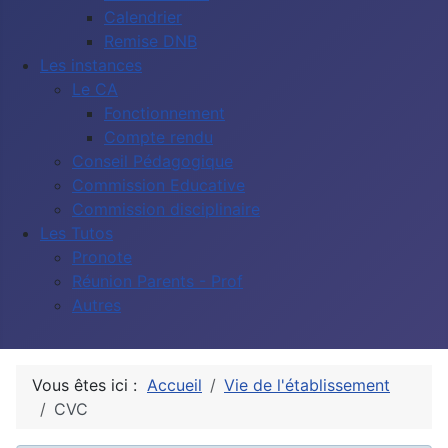
Calendrier
Remise DNB
Les instances
Le CA
Fonctionnement
Compte rendu
Conseil Pédagogique
Commission Educative
Commission disciplinaire
Les Tutos
Pronote
Réunion Parents - Prof
Autres
Vous êtes ici :
Accueil
Vie de l'établissement
CVC