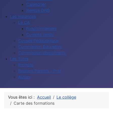
Calendrier
Remise DNB
Les instances
Le CA
Fonctionnement
Compte rendu
Conseil Pédagogique
Commission Educative
Commission disciplinaire
Les Tutos
Pronote
Réunion Parents - Prof
Autres
Vous êtes ici :
Accueil
Le collège
Carte des formations