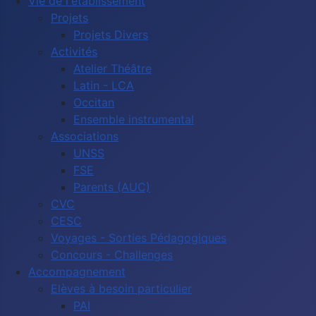
Vie de l'établissement
Projets
Projets Divers
Activités
Atelier Théâtre
Latin - LCA
Occitan
Ensemble instrumental
Associations
UNSS
FSE
Parents (AUC)
CVC
CESC
Voyages - Sorties Pédagogiques
Concours - Challenges
Accompagnement
Elèves à besoin particulier
PAI