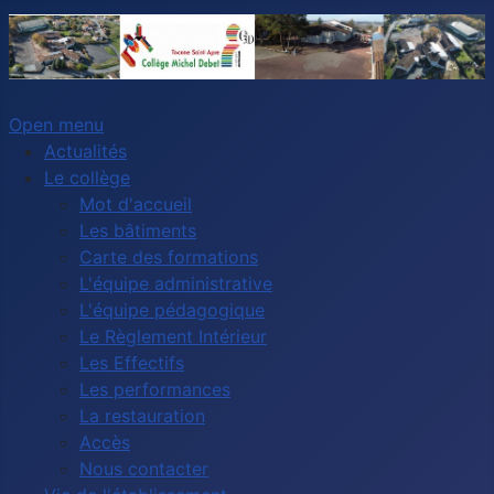
Open menu
Actualités
Le collège
Mot d'accueil
Les bâtiments
Carte des formations
L'équipe administrative
L'équipe pédagogique
Le Règlement Intérieur
Les Effectifs
Les performances
La restauration
Accès
Nous contacter