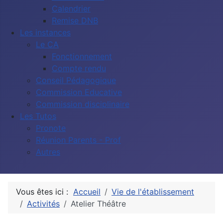
Calendrier
Remise DNB
Les instances
Le CA
Fonctionnement
Compte rendu
Conseil Pédagogique
Commission Educative
Commission disciplinaire
Les Tutos
Pronote
Réunion Parents - Prof
Autres
Vous êtes ici :
Accueil
Vie de l'établissement
Activités
Atelier Théâtre