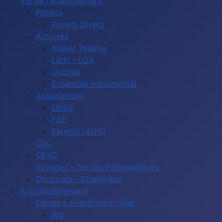
Vie de l'établissement
Projets
Projets Divers
Activités
Atelier Théâtre
Latin - LCA
Occitan
Ensemble instrumental
Associations
UNSS
FSE
Parents (AUC)
CVC
CESC
Voyages - Sorties Pédagogiques
Concours - Challenges
Accompagnement
Elèves à besoin particulier
PAI