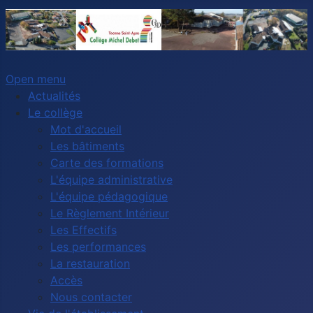
Open menu
Actualités
Le collège
Mot d'accueil
Les bâtiments
Carte des formations
L'équipe administrative
L'équipe pédagogique
Le Règlement Intérieur
Les Effectifs
Les performances
La restauration
Accès
Nous contacter