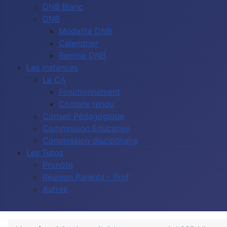
DNB Blanc
DNB
Modalité DNB
Calendrier
Remise DNB
Les instances
Le CA
Fonctionnement
Compte rendu
Conseil Pédagogique
Commission Educative
Commission disciplinaire
Les Tutos
Pronote
Réunion Parents - Prof
Autres