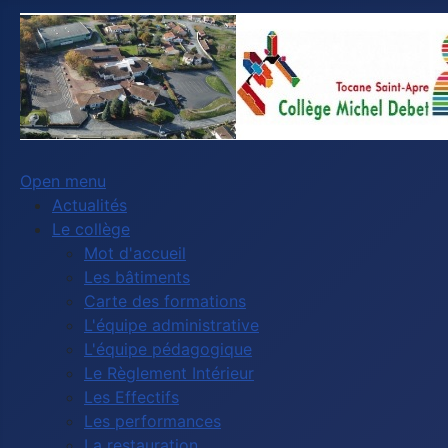
Open menu
Actualités
Le collège
Mot d'accueil
Les bâtiments
Carte des formations
L'équipe administrative
L'équipe pédagogique
Le Règlement Intérieur
Les Effectifs
Les performances
La restauration