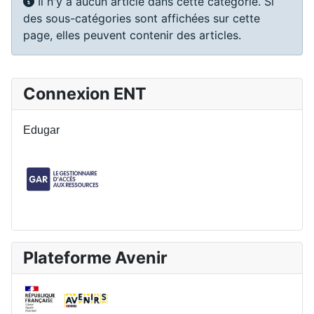
Info
Il n'y a aucun article dans cette catégorie. Si
des sous-catégories sont affichées sur cette
page, elles peuvent contenir des articles.
Connexion ENT
Edugar
Plateforme Avenir