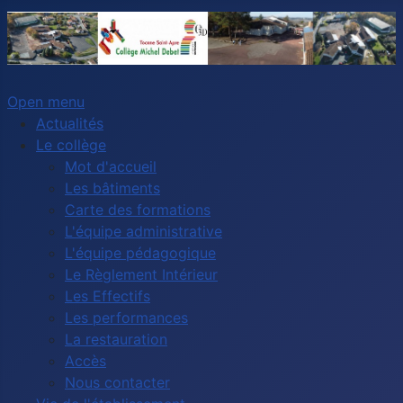
Open menu
Actualités
Le collège
Mot d'accueil
Les bâtiments
Carte des formations
L'équipe administrative
L'équipe pédagogique
Le Règlement Intérieur
Les Effectifs
Les performances
La restauration
Accès
Nous contacter