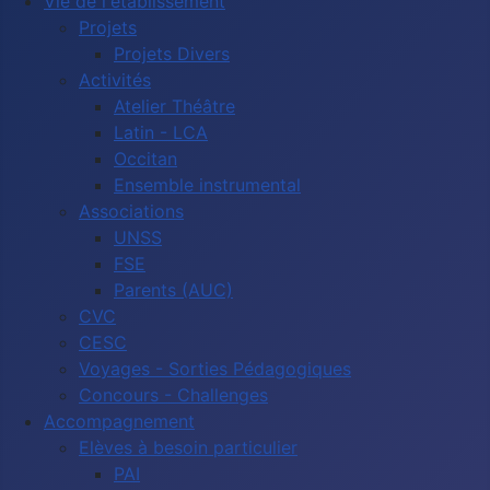
Vie de l'établissement
Projets
Projets Divers
Activités
Atelier Théâtre
Latin - LCA
Occitan
Ensemble instrumental
Associations
UNSS
FSE
Parents (AUC)
CVC
CESC
Voyages - Sorties Pédagogiques
Concours - Challenges
Accompagnement
Elèves à besoin particulier
PAI