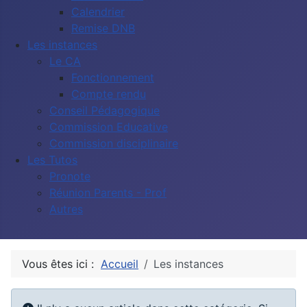
Calendrier
Remise DNB
Les instances
Le CA
Fonctionnement
Compte rendu
Conseil Pédagogique
Commission Educative
Commission disciplinaire
Les Tutos
Pronote
Réunion Parents - Prof
Autres
Vous êtes ici :
Accueil
Les instances