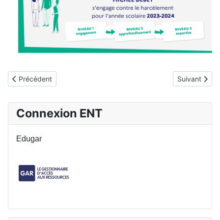
Article précédent : LES LETTRES SONT ENFIN ARRIVÉES
Article suiva
Précédent
Suivant
Connexion ENT
Edugar