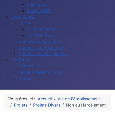
Calendrier
Remise DNB
Les instances
Le CA
Fonctionnement
Compte rendu
Conseil Pédagogique
Commission Educative
Commission disciplinaire
Les Tutos
Pronote
Réunion Parents - Prof
Autres
Vous êtes ici :
Accueil
Vie de l'établissement
Projets
Projets Divers
Non au Harcèlement