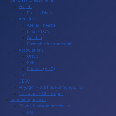
Vie de l'établissement
Projets
Projets Divers
Activités
Atelier Théâtre
Latin - LCA
Occitan
Ensemble instrumental
Associations
UNSS
FSE
Parents (AUC)
CVC
CESC
Voyages - Sorties Pédagogiques
Concours - Challenges
Accompagnement
Elèves à besoin particulier
PAI