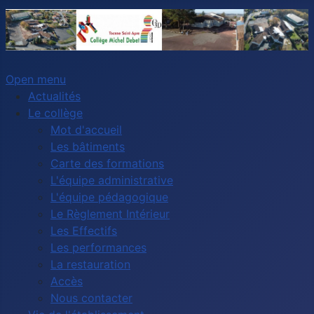
Open menu
Actualités
Le collège
Mot d'accueil
Les bâtiments
Carte des formations
L'équipe administrative
L'équipe pédagogique
Le Règlement Intérieur
Les Effectifs
Les performances
La restauration
Accès
Nous contacter