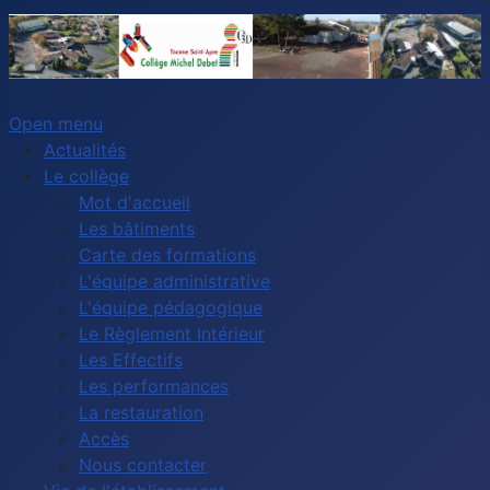
Open menu
Actualités
Le collège
Mot d'accueil
Les bâtiments
Carte des formations
L'équipe administrative
L'équipe pédagogique
Le Règlement Intérieur
Les Effectifs
Les performances
La restauration
Accès
Nous contacter