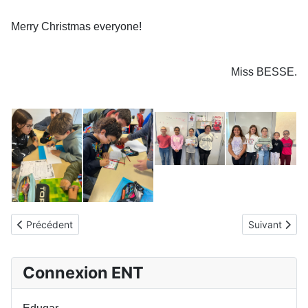
Merry Christmas everyone!
Miss BESSE.
Article précédent : Harry Potter
Article suiv
Précédent
Suivant
Connexion ENT