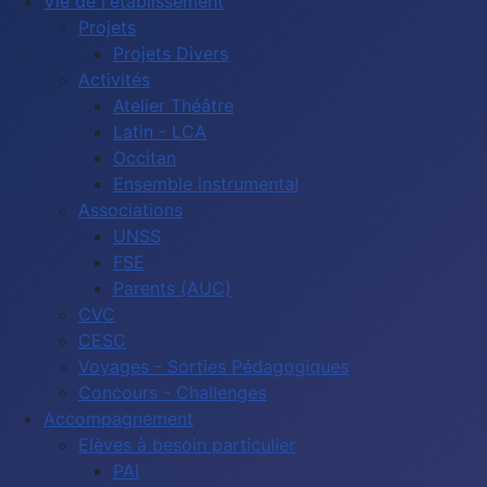
Vie de l'établissement
Projets
Projets Divers
Activités
Atelier Théâtre
Latin - LCA
Occitan
Ensemble instrumental
Associations
UNSS
FSE
Parents (AUC)
CVC
CESC
Voyages - Sorties Pédagogiques
Concours - Challenges
Accompagnement
Elèves à besoin particulier
PAI