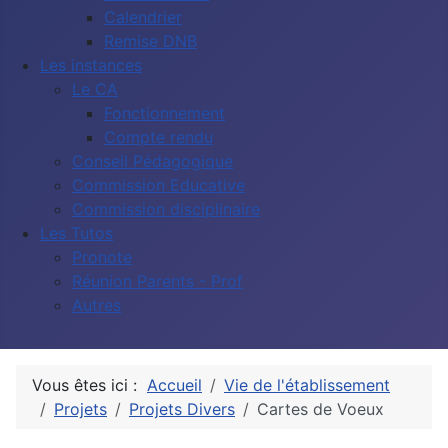
Calendrier
Remise DNB
Les instances
Le CA
Fonctionnement
Compte rendu
Conseil Pédagogique
Commission Educative
Commission disciplinaire
Les Tutos
Pronote
Réunion Parents - Prof
Autres
Vous êtes ici :
Accueil
Vie de l'établissement
Projets
Projets Divers
Cartes de Voeux