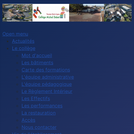
Open menu
Actualités
Le collège
Mot d'accueil
Les bâtiments
Carte des formations
L'équipe administrative
L'équipe pédagogique
Le Règlement Intérieur
Les Effectifs
Les performances
La restauration
Accès
Nous contacter