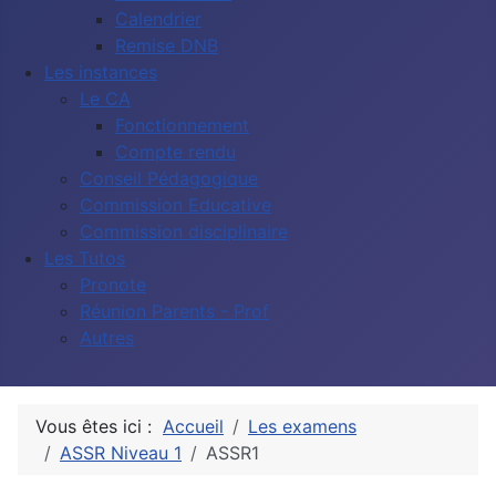
Calendrier
Remise DNB
Les instances
Le CA
Fonctionnement
Compte rendu
Conseil Pédagogique
Commission Educative
Commission disciplinaire
Les Tutos
Pronote
Réunion Parents - Prof
Autres
Vous êtes ici :
Accueil
Les examens
ASSR Niveau 1
ASSR1