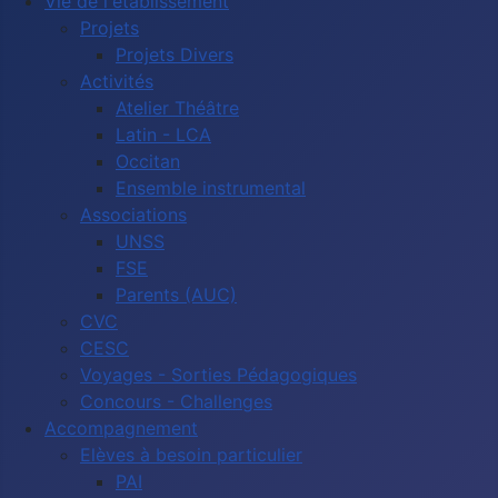
Vie de l'établissement
Projets
Projets Divers
Activités
Atelier Théâtre
Latin - LCA
Occitan
Ensemble instrumental
Associations
UNSS
FSE
Parents (AUC)
CVC
CESC
Voyages - Sorties Pédagogiques
Concours - Challenges
Accompagnement
Elèves à besoin particulier
PAI