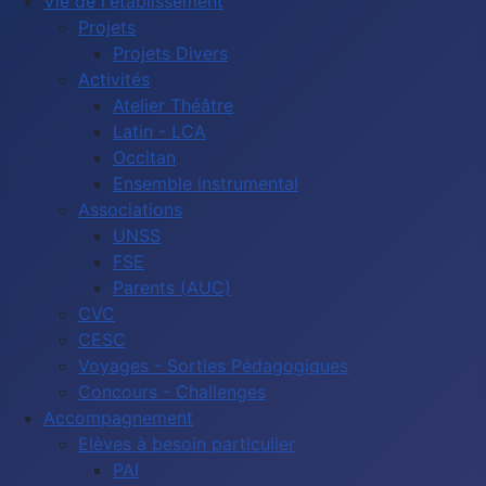
Vie de l'établissement
Projets
Projets Divers
Activités
Atelier Théâtre
Latin - LCA
Occitan
Ensemble instrumental
Associations
UNSS
FSE
Parents (AUC)
CVC
CESC
Voyages - Sorties Pédagogiques
Concours - Challenges
Accompagnement
Elèves à besoin particulier
PAI