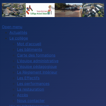
Open menu
Actualités
Le collège
Mot d'accueil
Les bâtiments
Carte des formations
L'équipe administrative
L'équipe pédagogique
Le Règlement Intérieur
Les Effectifs
Les performances
La restauration
Accès
Nous contacter