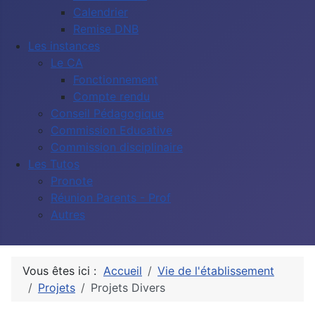
Calendrier
Remise DNB
Les instances
Le CA
Fonctionnement
Compte rendu
Conseil Pédagogique
Commission Educative
Commission disciplinaire
Les Tutos
Pronote
Réunion Parents - Prof
Autres
Vous êtes ici :
Accueil
Vie de l'établissement
Projets
Projets Divers