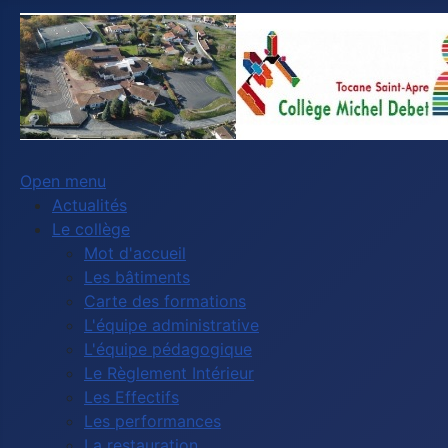
Open menu
Actualités
Le collège
Mot d'accueil
Les bâtiments
Carte des formations
L'équipe administrative
L'équipe pédagogique
Le Règlement Intérieur
Les Effectifs
Les performances
La restauration