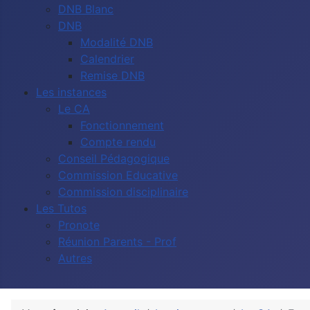
DNB Blanc
DNB
Modalité DNB
Calendrier
Remise DNB
Les instances
Le CA
Fonctionnement
Compte rendu
Conseil Pédagogique
Commission Educative
Commission disciplinaire
Les Tutos
Pronote
Réunion Parents - Prof
Autres