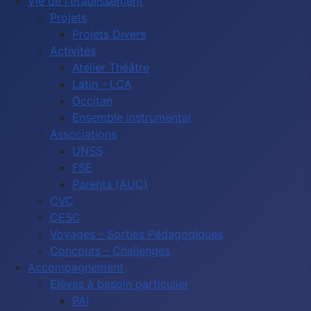
Vie de l'établissement
Projets
Projets Divers
Activités
Atelier Théâtre
Latin - LCA
Occitan
Ensemble instrumental
Associations
UNSS
FSE
Parents (AUC)
CVC
CESC
Voyages - Sorties Pédagogiques
Concours - Challenges
Accompagnement
Elèves à besoin particulier
PAI