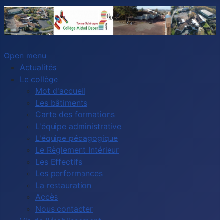
Open menu
Actualités
Le collège
Mot d'accueil
Les bâtiments
Carte des formations
L'équipe administrative
L'équipe pédagogique
Le Règlement Intérieur
Les Effectifs
Les performances
La restauration
Accès
Nous contacter