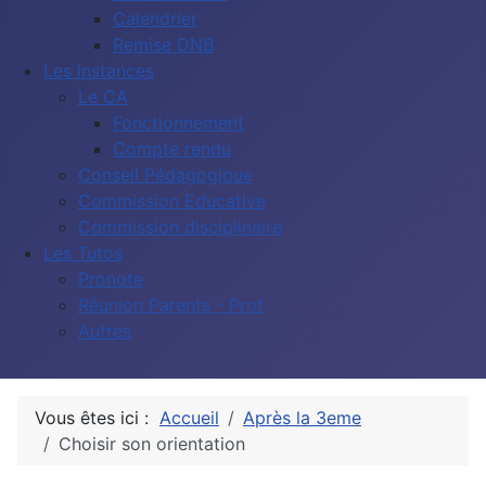
Calendrier
Remise DNB
Les instances
Le CA
Fonctionnement
Compte rendu
Conseil Pédagogique
Commission Educative
Commission disciplinaire
Les Tutos
Pronote
Réunion Parents - Prof
Autres
Vous êtes ici :
Accueil
Après la 3eme
Choisir son orientation