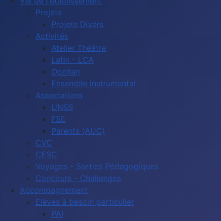
Vie de l'établissement
Projets
Projets Divers
Activités
Atelier Théâtre
Latin - LCA
Occitan
Ensemble instrumental
Associations
UNSS
FSE
Parents (AUC)
CVC
CESC
Voyages - Sorties Pédagogiques
Concours - Challenges
Accompagnement
Elèves à besoin particulier
PAI