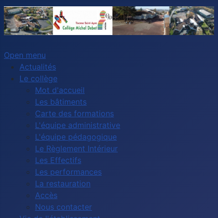
Open menu
Actualités
Le collège
Mot d'accueil
Les bâtiments
Carte des formations
L'équipe administrative
L'équipe pédagogique
Le Règlement Intérieur
Les Effectifs
Les performances
La restauration
Accès
Nous contacter