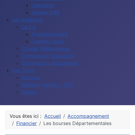
Calendrier
Remise DNB
Les instances
Le CA
Fonctionnement
Compte rendu
Conseil Pédagogique
Commission Educative
Commission disciplinaire
Les Tutos
Pronote
Réunion Parents - Prof
Autres
Vous êtes ici :
Accueil
Accompagnement
Financier
Les bourses Départementales