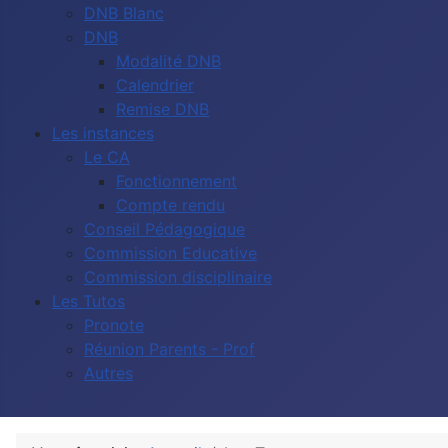
DNB Blanc
DNB
Modalité DNB
Calendrier
Remise DNB
Les instances
Le CA
Fonctionnement
Compte rendu
Conseil Pédagogique
Commission Educative
Commission disciplinaire
Les Tutos
Pronote
Réunion Parents - Prof
Autres