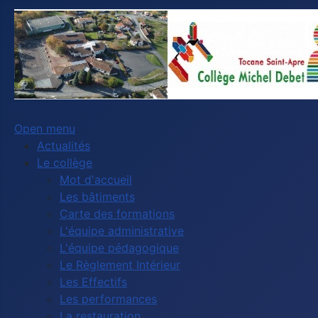
Open menu
Actualités
Le collège
Mot d'accueil
Les bâtiments
Carte des formations
L'équipe administrative
L'équipe pédagogique
Le Règlement Intérieur
Les Effectifs
Les performances
La restauration