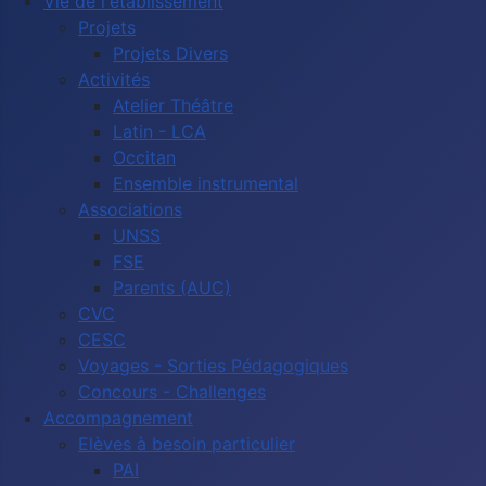
Vie de l'établissement
Projets
Projets Divers
Activités
Atelier Théâtre
Latin - LCA
Occitan
Ensemble instrumental
Associations
UNSS
FSE
Parents (AUC)
CVC
CESC
Voyages - Sorties Pédagogiques
Concours - Challenges
Accompagnement
Elèves à besoin particulier
PAI