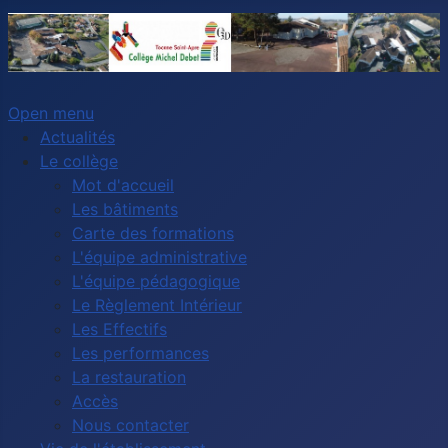
Open menu
Actualités
Le collège
Mot d'accueil
Les bâtiments
Carte des formations
L'équipe administrative
L'équipe pédagogique
Le Règlement Intérieur
Les Effectifs
Les performances
La restauration
Accès
Nous contacter