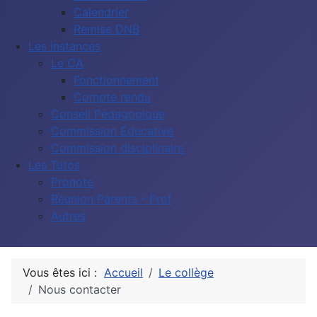
Calendrier
Remise DNB
Les instances
Le CA
Fonctionnement
Compte rendu
Conseil Pédagogique
Commission Educative
Commission disciplinaire
Les Tutos
Pronote
Réunion Parents - Prof
Autres
Vous êtes ici :
Accueil
Le collège
Nous contacter