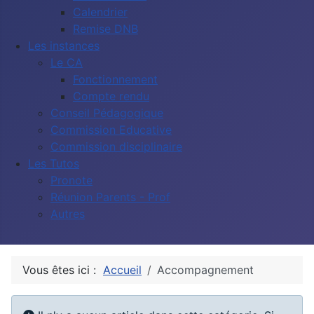
Calendrier
Remise DNB
Les instances
Le CA
Fonctionnement
Compte rendu
Conseil Pédagogique
Commission Educative
Commission disciplinaire
Les Tutos
Pronote
Réunion Parents - Prof
Autres
Vous êtes ici :
Accueil
Accompagnement