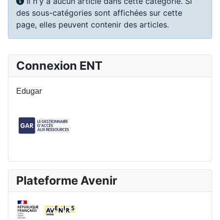
Info
Il n'y a aucun article dans cette catégorie. Si
des sous-catégories sont affichées sur cette
page, elles peuvent contenir des articles.
Connexion ENT
Edugar
Plateforme Avenir