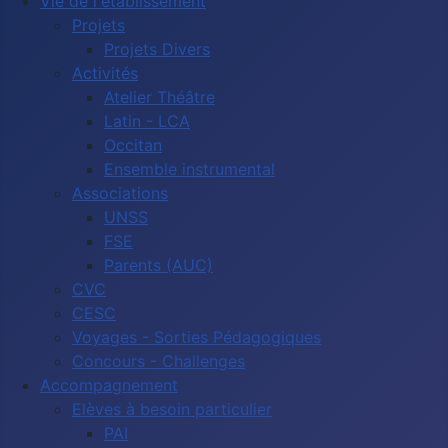
Vie de l'établissement
Projets
Projets Divers
Activités
Atelier Théâtre
Latin - LCA
Occitan
Ensemble instrumental
Associations
UNSS
FSE
Parents (AUC)
CVC
CESC
Voyages - Sorties Pédagogiques
Concours - Challenges
Accompagnement
Elèves à besoin particulier
PAI