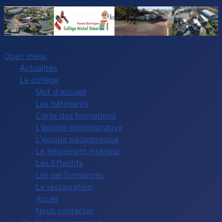
Open menu
Actualités
Le collège
Mot d'accueil
Les bâtiments
Carte des formations
L'équipe administrative
L'équipe pédagogique
Le Règlement Intérieur
Les Effectifs
Les performances
La restauration
Accès
Nous contacter