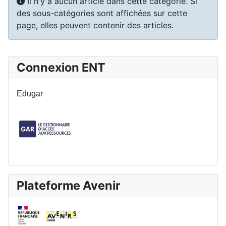
Info
Il n'y a aucun article dans cette catégorie. Si
des sous-catégories sont affichées sur cette
page, elles peuvent contenir des articles.
Connexion ENT
Edugar
Plateforme Avenir