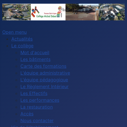
Open menu
Actualités
Le collège
Mot d'accueil
Les bâtiments
Carte des formations
L'équipe administrative
L'équipe pédagogique
Le Règlement Intérieur
Les Effectifs
Les performances
La restauration
Accès
Nous contacter