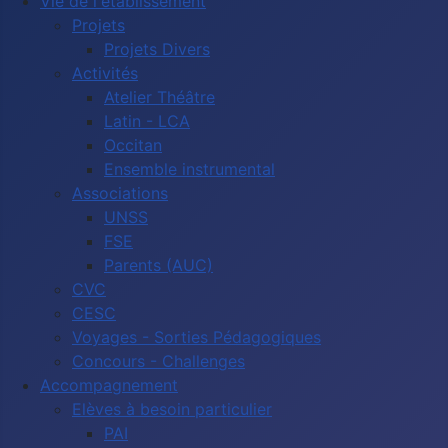
Vie de l'établissement
Projets
Projets Divers
Activités
Atelier Théâtre
Latin - LCA
Occitan
Ensemble instrumental
Associations
UNSS
FSE
Parents (AUC)
CVC
CESC
Voyages - Sorties Pédagogiques
Concours - Challenges
Accompagnement
Elèves à besoin particulier
PAI