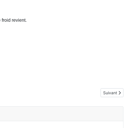
 froid revient.
Article suivan
Suivant