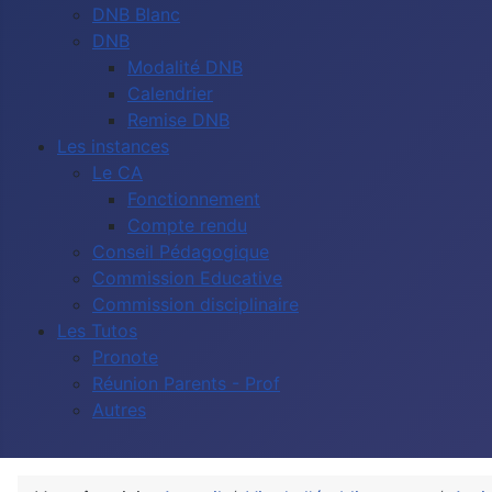
DNB Blanc
DNB
Modalité DNB
Calendrier
Remise DNB
Les instances
Le CA
Fonctionnement
Compte rendu
Conseil Pédagogique
Commission Educative
Commission disciplinaire
Les Tutos
Pronote
Réunion Parents - Prof
Autres