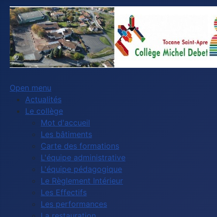
Open menu
Actualités
Le collège
Mot d'accueil
Les bâtiments
Carte des formations
L'équipe administrative
L'équipe pédagogique
Le Règlement Intérieur
Les Effectifs
Les performances
La restauration