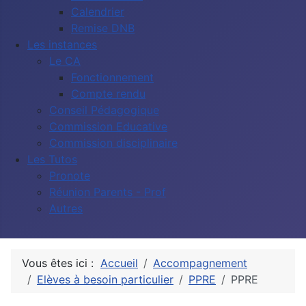
Calendrier
Remise DNB
Les instances
Le CA
Fonctionnement
Compte rendu
Conseil Pédagogique
Commission Educative
Commission disciplinaire
Les Tutos
Pronote
Réunion Parents - Prof
Autres
Vous êtes ici :
Accueil
Accompagnement
Elèves à besoin particulier
PPRE
PPRE